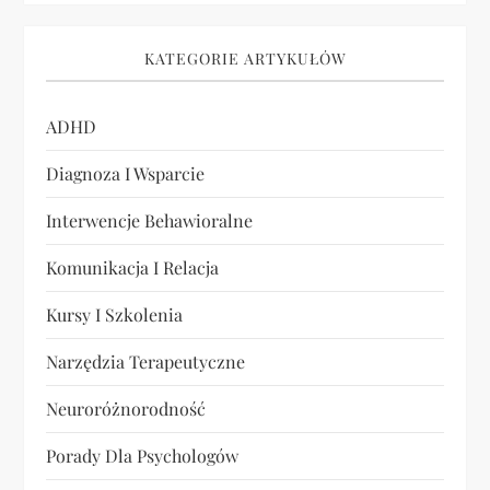
o
w
KATEGORIE ARTYKUŁÓW
a
ADHD
n
Diagnoza I Wsparcie
i
Interwencje Behawioralne
e
Komunikacja I Relacja
w
Kursy I Szkolenia
Narzędzia Terapeutyczne
p
Neuroróżnorodność
i
Porady Dla Psychologów
s