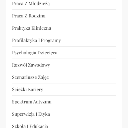
Praca Z Młodzieżą
ó
Praca Z Rodziną
w
Praktyka Kliniczna
Profilaktyka I Programy
Psychologia Dziecięca
Rozwój Zawodowy
Scenariusze Zajęć
Ścieżki Kariery
Spektrum Autyzmu
Superwizja I Etyka
Szkoła I Edukacja