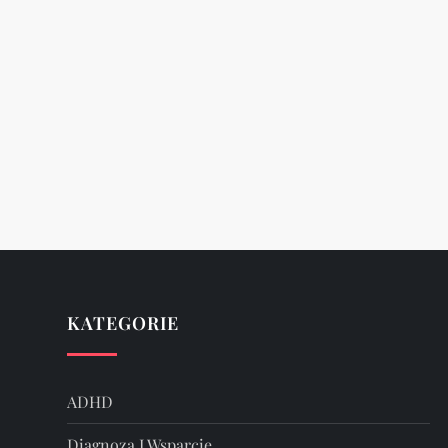
KATEGORIE
ADHD
Diagnoza I Wsparcie