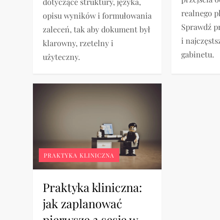
dotyczące struktury, języka,
realnego p
opisu wyników i formułowania
Sprawdź p
zaleceń, tak aby dokument był
i najczęsts
klarowny, rzetelny i
gabinetu.
użyteczny.
PRAKTYKA KLINICZNA
Praktyka kliniczna:
jak zaplanować
pierwsze 3 sesje w