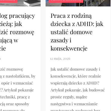
Praca z rodziną
log pracujący
dziecka z ADHD: jak
ieżą: jak
ustalić domowe
zić rozmowę
zasady i
jącą w
konsekwencje
cie
Jak ustalić domowe zasady i
dzić rozmowę
konsekwencje, które realnie
 z nastolatkiem, by
wspierają dziecko z ADHD?
 opór i wzmacniać
Artykuł pokazuje, jak budować
? Artykuł pokazuje
proste reguły, mądre
techniki, pracę z
następstwa i wzmacnianie
cją oraz sposoby
pozytywnych zachowań bez
od rozmowy do