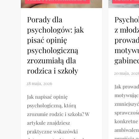
Porady dla
Psycho
psychologów: jak
z młodz
pisać opinię
prowad
psychologiczną
motywu
zrozumiałą dla
gabine
rodzica i szkoły
Jak prowa
motywującą
Jak napisać opinię
zmniejszyć
psychologiczną, którą
sprawczość
zrozumie rodzic i szkoła? W
konkretne 
artykule znajdziesz
ambiwalen
praktyczne wskazówki
przejścia 