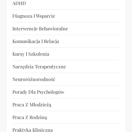
a
ADHD
n
Diagnoza I Wsparcie
i
Interwencje Behawioralne
e
Komunikacja I Relacja
w
Kursy I Szkolenia
Narzędzia Terapeutyczne
p
Neuroróżnorodność
i
Porady Dla Psychologów
s
Praca Z Młodzieżą
ó
Praca Z Rodziną
w
Praktyka Kliniczna