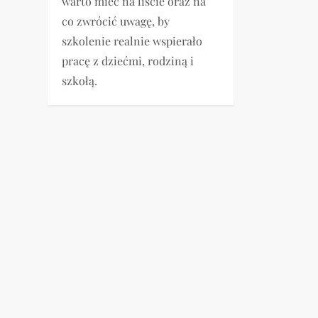
warto mieć na liście oraz na
co zwrócić uwagę, by
szkolenie realnie wspierało
pracę z dziećmi, rodziną i
szkołą.