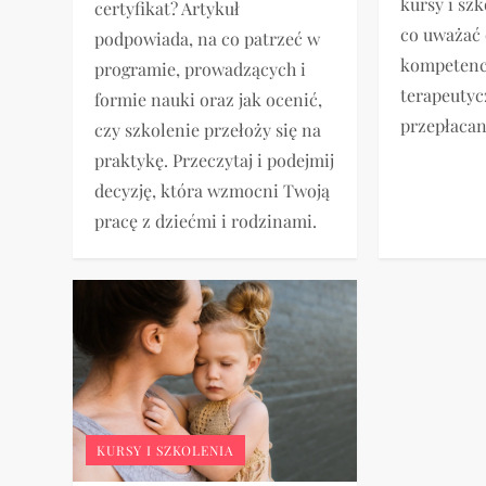
kursy i sz
certyfikat? Artykuł
co uważać 
podpowiada, na co patrzeć w
kompetencj
programie, prowadzących i
terapeutyc
formie nauki oraz jak ocenić,
przepłacan
czy szkolenie przełoży się na
praktykę. Przeczytaj i podejmij
decyzję, która wzmocni Twoją
pracę z dziećmi i rodzinami.
KURSY I SZKOLENIA