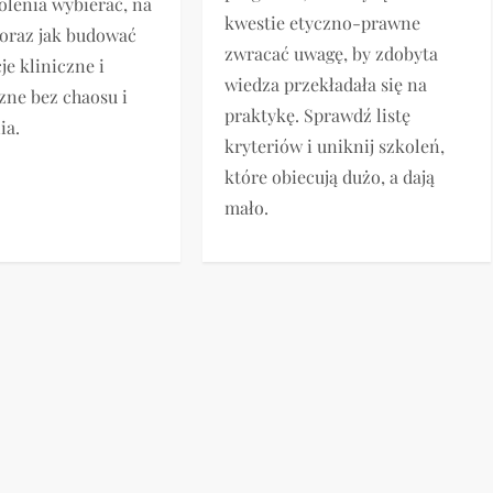
kolenia wybierać, na
kwestie etyczno-prawne
oraz jak budować
zwracać uwagę, by zdobyta
e kliniczne i
wiedza przekładała się na
zne bez chaosu i
praktykę. Sprawdź listę
ia.
kryteriów i uniknij szkoleń,
które obiecują dużo, a dają
mało.