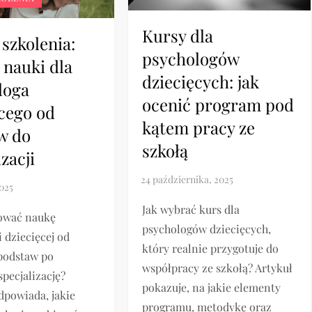
Kursy dla
 szkolenia:
psychologów
 nauki dla
dziecięcych: jak
loga
ocenić program pod
ęcego od
kątem pracy ze
w do
szkołą
izacji
Jak wybrać kurs dla
nować naukę
psychologów dziecięcych,
i dziecięcej od
który realnie przygotuje do
podstaw po
współpracy ze szkołą? Artykuł
pecjalizację?
pokazuje, na jakie elementy
dpowiada, jakie
programu, metodykę oraz