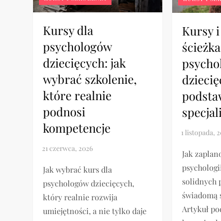
Kursy dla
Kursy i
psychologów
ścieżka
dziecięcych: jak
psycho
wybrać szkolenie,
dzieci
które realnie
podsta
podnosi
specjal
kompetencje
Jak zapla
psychologi
Jak wybrać kurs dla
solidnych 
psychologów dziecięcych,
świadomą s
który realnie rozwija
Artykuł po
umiejętności, a nie tylko daje