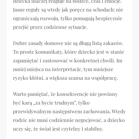
dziecka inaczej reaguje na bodźce, czas i emocje.
Jasne reguły są wtedy jak poręcz na schodach: nie
ograniczają rozwoju, tylko pomagają bezpiecznie
przejść przez codzienne sytuacje.
Dobre zasady domowe nie są długą listą zakazów.
To proste komunikaty, które dziecko jest w stanie
zapamiętać i zastosować w konkretnej chwili. Im
mniej miejsca na interpretacje, tym mniejsze
ryzyko kłótni, a większa szansa na współpracę.
Warto pamiętać, że konsekwencje nie powinny
być karą „za bycie trudnym”, tylko
przewidywalnym następstwem zachowania. Wtedy
rodzic nie musi codziennie negocjować, a dziecko
uczy się, że świat jest czytelny i stabilny.