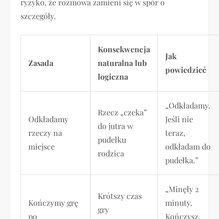
ryzyko, że rozmowa zamieni się w spór o
szczegóły.
Konsekwencja
Jak
Zasada
naturalna lub
powiedzieć
logiczna
„Odkładamy.
Rzecz „czeka”
Odkładamy
Jeśli nie
do jutra w
rzeczy na
teraz,
pudełku
miejsce
odkładam do
rodzica
pudełka.”
„Minęły 2
Krótszy czas
Kończymy grę
minuty.
gry
po
Kończysz.