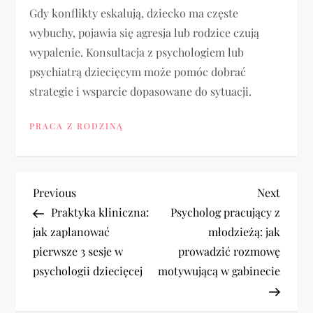
Gdy konflikty eskalują, dziecko ma częste
wybuchy, pojawia się agresja lub rodzice czują
wypalenie. Konsultacja z psychologiem lub
psychiatrą dziecięcym może pomóc dobrać
strategie i wsparcie dopasowane do sytuacji.
PRACA Z RODZINĄ
N
Previous
Next
Previous
Next
Post
Post
Praktyka kliniczna:
Psycholog pracujący z
a
jak zaplanować
młodzieżą: jak
pierwsze 3 sesje w
prowadzić rozmowę
w
psychologii dziecięcej
motywującą w gabinecie
i