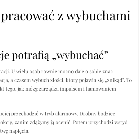
k pracować z wybuchami
e potrafią „wybuchać”
cji. U wielu osób równie mocno daje o sobie znać
tacja, a czasem wybuch złości, który pojawia się „znikąd”. To
efekt tego, jak mózg zarządza impulsem i hamowaniem
bciej przechodzić w tryb alarmowy. Drobny bodziec
eakcję, zanim zdążymy ją ocenić. Potem przychodzi wstyd
stwę napięcia.