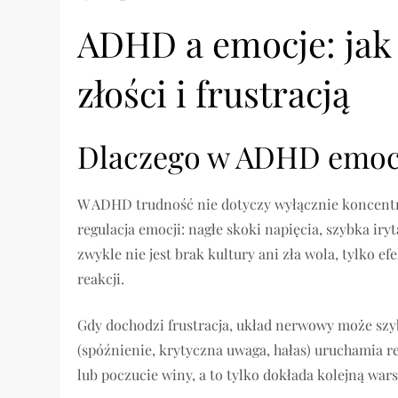
ADHD a emocje: ja
złości i frustracją
Dlaczego w ADHD emocj
W ADHD trudność nie dotyczy wyłącznie koncentra
regulacja emocji: nagłe skoki napięcia, szybka iry
zwykle nie jest brak kultury ani zła wola, tylko 
reakcji.
Gdy dochodzi frustracja, układ nerwowy może szy
(spóźnienie, krytyczna uwaga, hałas) uruchamia r
lub poczucie winy, a to tylko dokłada kolejną war