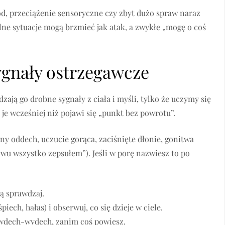
ód, przeciążenie sensoryczne czy zbyt dużo spraw naraz
ne sytuacje mogą brzmieć jak atak, a zwykłe „mogę o coś
ygnały ostrzegawcze
zają go drobne sygnały z ciała i myśli, tylko że uczymy się
je wcześniej niż pojawi się „punkt bez powrotu”.
ony oddech, uczucie gorąca, zaciśnięte dłonie, gonitwa
owu wszystko zepsułem”). Jeśli w porę nazwiesz to po
ją sprawdzaj.
iech, hałas) i obserwuj, co się dzieje w ciele.
 wdech-wydech, zanim coś powiesz.