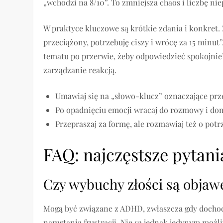
„wchodzi na 8/10”. To zmniejsza chaos i liczbę n
W praktyce kluczowe są krótkie zdania i konkret.
przeciążony, potrzebuję ciszy i wrócę za 15 minu
tematu po przerwie, żeby odpowiedzieć spokojnie”.
zarządzanie reakcją.
Umawiaj się na „słowo-klucz” oznaczające prz
Po opadnięciu emocji wracaj do rozmowy i dom
Przepraszaj za formę, ale rozmawiaj też o potr
FAQ: najczęstsze pytani
Czy wybuchy złości są obj
Mogą być związane z ADHD, zwłaszcza gdy dochod
narastania frustracji. Nie są jednak jedynym moż