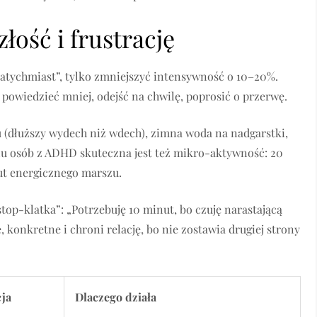
złość i frustrację
 natychmiast”, tylko zmniejszyć intensywność o 10–20%.
 powiedzieć mniej, odejść na chwilę, poprosić o przerwę.
 (dłuższy wydech niż wdech), zimna woda na nadgarstki,
ielu osób z ADHD skuteczna jest też mikro-aktywność: 20
ut energicznego marszu.
top-klatka”: „Potrzebuję 10 minut, bo czuję narastającą
, konkretne i chroni relację, bo nie zostawia drugiej strony
cja
Dlaczego działa