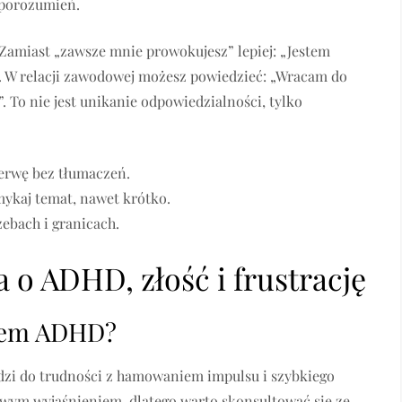
ieporozumień.
 Zamiast „zawsze mnie prowokujesz” lepiej: „Jestem
t”. W relacji zawodowej możesz powiedzieć: „Wracam do
 To nie jest unikanie odpowiedzialności, tylko
erwę bez tłumaczeń.
ykaj temat, nawet krótko.
zebach i granicach.
a o ADHD, złość i frustrację
awem ADHD?
zi do trudności z hamowaniem impulsu i szybkiego
liwym wyjaśnieniem, dlatego warto skonsultować się ze