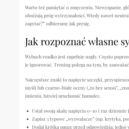
Warto też pamiętać o zmęczeniu. Niewyspanie, gł
obniżają próg wytrzymałości. Wtedy nawet neutral
zapytać?” odbieramy jak presję.
Jak rozpoznać własne s
Wybuch rzadko jest zupełnie nagły. Często poprzed
je ignorować. Trening polega na tym, by zauważać 
Najczęstsze znaki to napięcie szczęki, przyspiesz
myśli lub czarno-białe oceny („to bez sensu”, „zn
imieniu, łatwiej uruchomić hamulec.
Ustal swoją skalę napięcia 0–10 i raz dziennie 
Zapisz 3 typowe „wyzwalacze” (np. krytyka, pośp
Dodaj krótką pauzę przed odpowiedzią: jedno