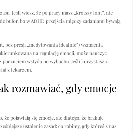
asu. Jeśli wiesz, że po pracy masz „krótszy lont”, nie
e bufor, bo w ADHD przejścia między zadaniami bywają
ut, bez presji „medytowania idealnie”) wzmacnia
 ukierunkowana na regulację emocji, może nauczyć
 z poczuciem wstydu po wybuchu. Jeśli korzystasz z
iaj z lekarzem.
 jak rozmawiać, gdy emocje
 że pojawiają się emocje, ale dlatego, że brakuje
ześniejsze ustalenie zasad: co robimy, gdy któreś z nas