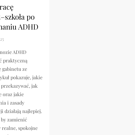
racę
t–szkoła po
naniu ADHD
agnozie ADHD
ć praktyczną
 gabinetu ze
ykuł pokazuje, jakie
 przekazywać, jak
e oraz jakie
ia i zasady
 działają najlepiej.
, by zamienić
 realne, spokojne