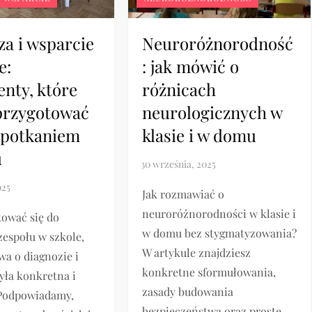
za i wsparcie
Neuroróżnorodność
e:
: jak mówić o
nty, które
różnicach
przygotować
neurologicznych w
spotkaniem
klasie i w domu
u
Jak rozmawiać o
neuroróżnorodności w klasie i
tować się do
w domu bez stygmatyzowania?
zespołu w szkole,
W artykule znajdziesz
a o diagnozie i
konkretne sformułowania,
yła konkretna i
zasady budowania
 Podpowiadamy,
bezpieczeństwa oraz proste