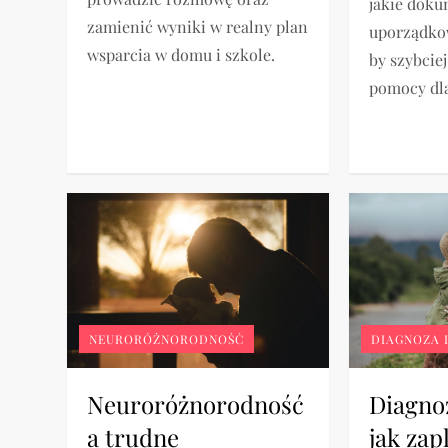
jakie doku
zamienić wyniki w realny plan
uporządkow
wsparcia w domu i szkole.
by szybciej
pomocy dla
NEURORÓŻNORODNOŚĆ
DIAGNOZA 
Neuroróżnorodność
Diagnoz
a trudne
jak za