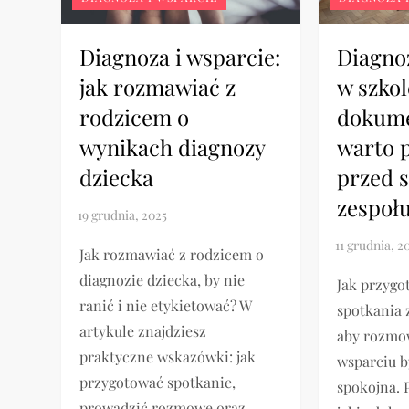
Diagnoza i wsparcie:
Diagno
jak rozmawiać z
w szkol
rodzicem o
dokume
wynikach diagnozy
warto 
dziecka
przed 
zespoł
Jak rozmawiać z rodzicem o
diagnozie dziecka, by nie
Jak przygo
ranić i nie etykietować? W
spotkania 
artykule znajdziesz
aby rozmow
praktyczne wskazówki: jak
wsparciu b
przygotować spotkanie,
spokojna.
prowadzić rozmowę oraz