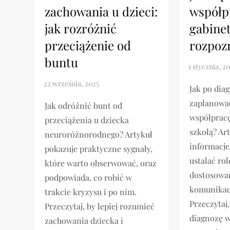
zachowania u dzieci:
współp
jak rozróżnić
gabine
przeciążenie od
rozpoz
buntu
Jak po di
zaplanowa
Jak odróżnić bunt od
współpracę
przeciążenia u dziecka
szkołą? Art
neuroróżnorodnego? Artykuł
informacje
pokazuje praktyczne sygnały,
ustalać rol
które warto obserwować, oraz
dostosowan
podpowiada, co robić w
komunikacji
trakcie kryzysu i po nim.
Przeczytaj
Przeczytaj, by lepiej rozumieć
diagnozę w
zachowania dziecka i