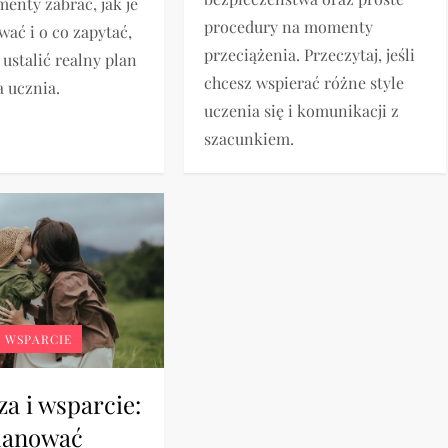
menty zabrać, jak je
procedury na momenty
ać i o co zapytać,
przeciążenia. Przeczytaj, jeśli
 ustalić realny plan
chcesz wspierać różne style
 ucznia.
uczenia się i komunikacji z
szacunkiem.
I WSPARCIE
a i wsparcie:
planować