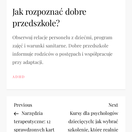
Jak rozpoznać dobre
przedszkole?
Obserwuj relacje personelu z dziećmi, program
zajęć i warunki sanitarne. Dobre przedszkole
informuje rodziców o postępach i współpracuje
przy adaptacji.
ADHD
N
Previous
Next
Previous
Next
Post
Post
Narzędzia
Kursy dla psychologów
a
terapeutyczne: 12
dziecięcych: jak wybrać
sprawdzonych kart
szkolenie, które realnie