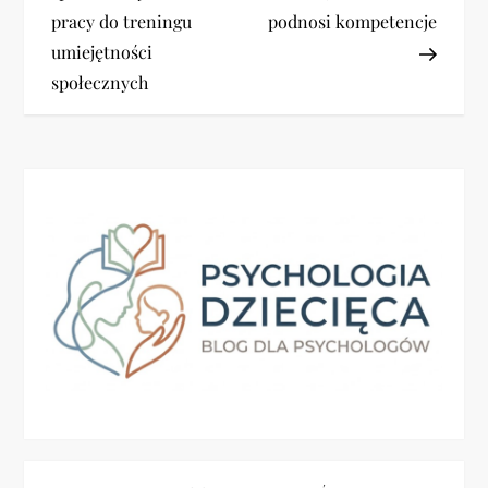
w
pracy do treningu
podnosi kompetencje
i
umiejętności
społecznych
g
a
c
j
a
w
p
i