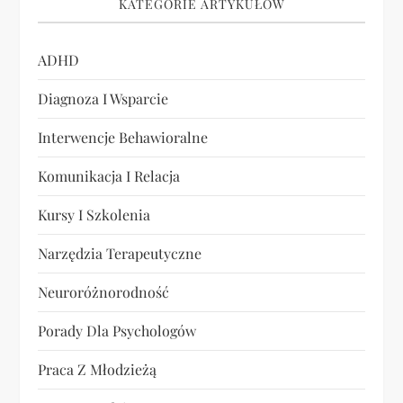
KATEGORIE ARTYKUŁÓW
s
u
ADHD
Diagnoza I Wsparcie
Interwencje Behawioralne
Komunikacja I Relacja
Kursy I Szkolenia
Narzędzia Terapeutyczne
Neuroróżnorodność
Porady Dla Psychologów
Praca Z Młodzieżą