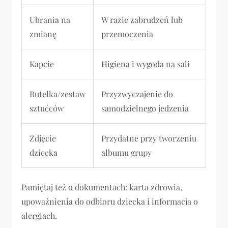
Ubrania na
W razie zabrudzeń lub
zmianę
przemoczenia
Kapcie
Higiena i wygoda na sali
Butelka/zestaw
Przyzwyczajenie do
sztućców
samodzielnego jedzenia
Zdjęcie
Przydatne przy tworzeniu
dziecka
albumu grupy
Pamiętaj też o dokumentach: karta zdrowia,
upoważnienia do odbioru dziecka i informacja o
alergiach.