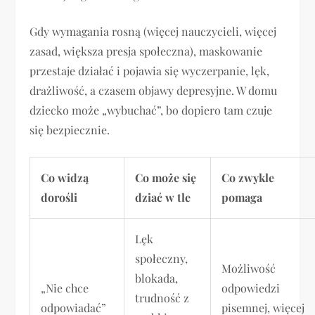
Gdy wymagania rosną (więcej nauczycieli, więcej
zasad, większa presja społeczna), maskowanie
przestaje działać i pojawia się wyczerpanie, lęk,
drażliwość, a czasem objawy depresyjne. W domu
dziecko może „wybuchać”, bo dopiero tam czuje
się bezpiecznie.
Co widzą
Co może się
Co zwykle
dorośli
dziać w tle
pomaga
Lęk
społeczny,
Możliwość
blokada,
„Nie chce
odpowiedzi
trudność z
odpowiadać”
pisemnej, więcej