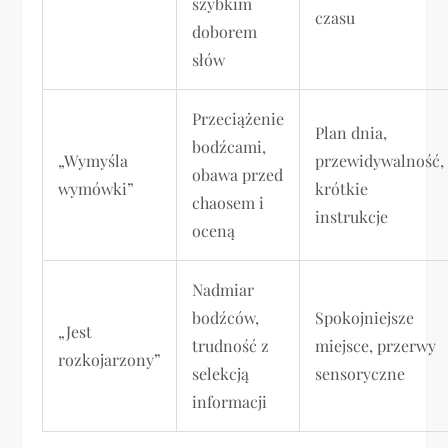
szybkim
czasu
doborem
słów
Przeciążenie
Plan dnia,
bodźcami,
„Wymyśla
przewidywalność,
obawa przed
wymówki”
krótkie
chaosem i
instrukcje
oceną
Nadmiar
bodźców,
Spokojniejsze
„Jest
trudność z
miejsce, przerwy
rozkojarzony”
selekcją
sensoryczne
informacji