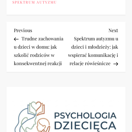
SPEKTRUM AUTYZMU
N
Previous
Next
Previous
Next
Post
Post
Trudne zachowania
Spektrum autyzmu u
a
u dzieci w domu: jak
dzieci i młodzieży: jak
szkolić rodziców w
wspierać komunikację i
w
konsekwentnej reakcji
relacje rówieśnicze
i
g
a
c
j