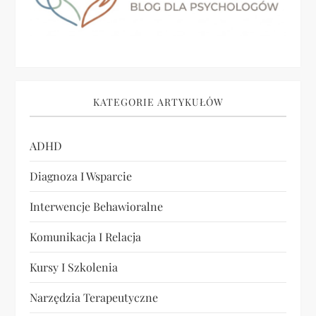
a
w
p
KATEGORIE ARTYKUŁÓW
i
ADHD
s
Diagnoza I Wsparcie
u
Interwencje Behawioralne
Komunikacja I Relacja
Kursy I Szkolenia
Narzędzia Terapeutyczne