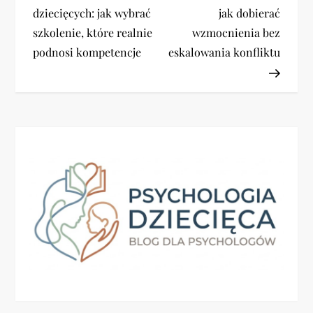
dziecięcych: jak wybrać
jak dobierać
w
szkolenie, które realnie
wzmocnienia bez
i
podnosi kompetencje
eskalowania konfliktu
g
a
c
j
a
w
p