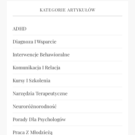
i
KATEGORIE ARTYKUŁÓW
s
u
ADHD
Diagnoza I Wsparcie
Interwencje Behawioralne
Komunikacja I Relacja
Kursy I Szkolenia
Narzędzia Terapeutyczne
Neuroróżnorodność
Porady Dla Psychologów
Praca Z Młodzieżą