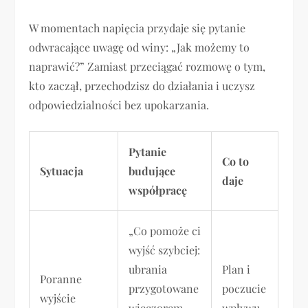
W momentach napięcia przydaje się pytanie
odwracające uwagę od winy: „Jak możemy to
naprawić?” Zamiast przeciągać rozmowę o tym,
kto zaczął, przechodzisz do działania i uczysz
odpowiedzialności bez upokarzania.
Pytanie
Co to
Sytuacja
budujące
daje
współpracę
„Co pomoże ci
wyjść szybciej:
ubrania
Plan i
Poranne
przygotowane
poczucie
wyjście
wieczorem
wpływu