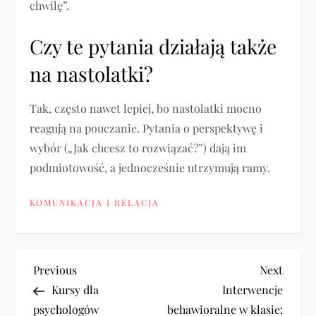
chwilę”.
Czy te pytania działają także
na nastolatki?
Tak, często nawet lepiej, bo nastolatki mocno
reagują na pouczanie. Pytania o perspektywę i
wybór („Jak chcesz to rozwiązać?”) dają im
podmiotowość, a jednocześnie utrzymują ramy.
KOMUNIKACJA I RELACJA
N
Previous
Next
Previous
Next
Post
Post
Kursy dla
Interwencje
a
psychologów
behawioralne w klasie: