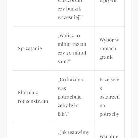
czy budzik
wcześniej?”
„Wolisz 10
Wybór w
minut razem
Sprzątanie
ramach
czy 20 minut
granic
sam?”
„Co każdy z
Przejście
was
z
Kłótnia z
potrzebuje,
oskarżeń
rodzeństwem
żeby było
na
fair?”
potrzeby
„Jak ustawimy
Wspólne