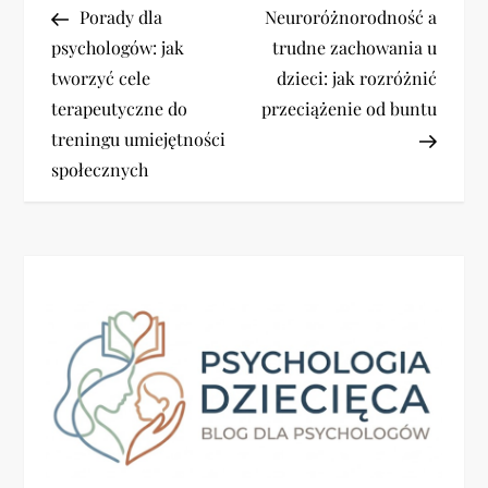
Post
Post
Porady dla
Neuroróżnorodność a
a
psychologów: jak
trudne zachowania u
tworzyć cele
dzieci: jak rozróżnić
w
terapeutyczne do
przeciążenie od buntu
i
treningu umiejętności
społecznych
g
a
c
j
a
w