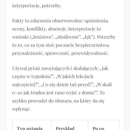
interpretacje, potrzeby.
Fakty to zdarzenia obserwowalne: spóźnienia,
oceny, konflikty, absencje. Interpretacje to
wnioski („lenistwo”, „złośliwość”, „lęk”). Potrzeby
to to, co za tym stoi: poczucie bezpieczeństwa,
przynależność, sprawczość, przewidywalność.
Używaj pytań zawężających i skalujących: „Jak
często w tygodniu?”, „W jakich lekcjach
najczęściej?”, „Co się dzieje tuż przed?”, „W skali
0–10 jak trudno jest rano wyjść z domu?”. To
szybko prowadzi do obszaru, na który da się
wpłynąć.
Typ pytania
Przykład
Po co