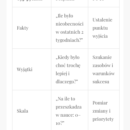
„Ile było
Ustalenie
nieobecności
Fakty
punktu
w ostatnich 2
wyjścia
tygodniach?”
„Kiedy było
Szukanie
choć trochę
zasobów i
Wyjątki
lepiej i
warunków
dlaczego?”
sukcesu
„Na ile to
Pomiar
przeszkadza
Skala
zmiany i
w nauce: 0–
priorytety
10?”