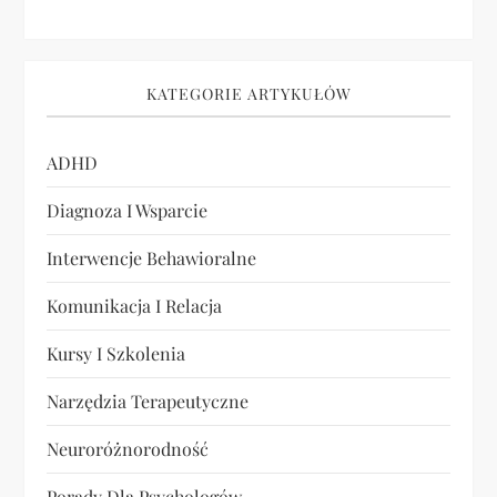
p
i
KATEGORIE ARTYKUŁÓW
s
u
ADHD
Diagnoza I Wsparcie
Interwencje Behawioralne
Komunikacja I Relacja
Kursy I Szkolenia
Narzędzia Terapeutyczne
Neuroróżnorodność
Porady Dla Psychologów