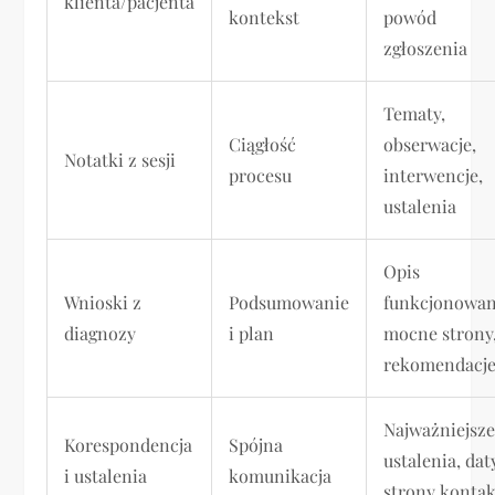
klienta/pacjenta
kontekst
powód
zgłoszenia
Tematy,
Ciągłość
obserwacje,
Notatki z sesji
procesu
interwencje,
ustalenia
Opis
Wnioski z
Podsumowanie
funkcjonowan
diagnozy
i plan
mocne strony
rekomendacj
Najważniejsz
Korespondencja
Spójna
ustalenia, dat
i ustalenia
komunikacja
strony konta