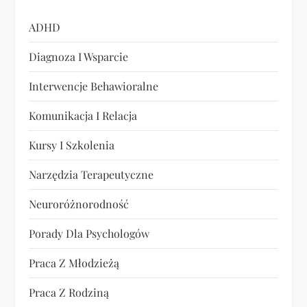
s
ADHD
u
Diagnoza I Wsparcie
Interwencje Behawioralne
Komunikacja I Relacja
Kursy I Szkolenia
Narzędzia Terapeutyczne
Neuroróżnorodność
Porady Dla Psychologów
Praca Z Młodzieżą
Praca Z Rodziną