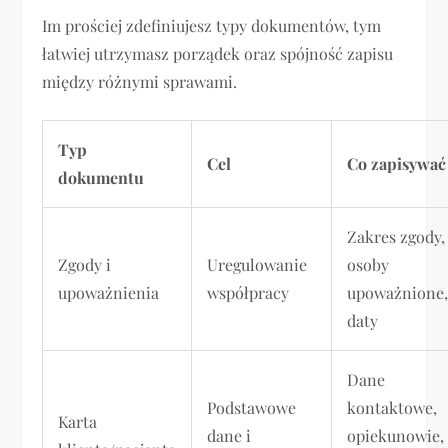
Im prościej zdefiniujesz typy dokumentów, tym
łatwiej utrzymasz porządek oraz spójność zapisu
między różnymi sprawami.
Typ
Cel
Co zapisywać
dokumentu
Zakres zgody,
Zgody i
Uregulowanie
osoby
upoważnienia
współpracy
upoważnione
daty
Dane
Podstawowe
kontaktowe,
Karta
dane i
opiekunowie,