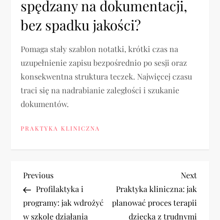
spędzany na dokumentacji,
bez spadku jakości?
Pomaga stały szablon notatki, krótki czas na
uzupełnienie zapisu bezpośrednio po sesji oraz
konsekwentna struktura teczek. Najwięcej czasu
traci się na nadrabianie zaległości i szukanie
dokumentów.
PRAKTYKA KLINICZNA
N
Previous
Next
Previous
Next
Post
Post
Profilaktyka i
Praktyka kliniczna: jak
a
programy: jak wdrożyć
planować proces terapii
w szkole działania
dziecka z trudnymi