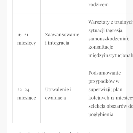
rodzicem
Warsztaty z trudnyc
sytuacji (agresja,
16–21
Zaawansowanie
samouszkodzenia);
miesięcy
i integracja
konsultacje
międzyinstytucjonal
Podsumowanie
przypadków w
22–24
Utrwalenie i
superwizji; plan
miesiące
ewaluacja
kolejnych 12 miesięc
selekcja obszarów d
pogłębienia