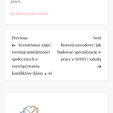
pracy.
ROZWÓJ ZAWODOWY
N
Previous
Next
Previous
Next
Post
Post
Scenariusze zajęć:
Rozwój zawodowy: jak
a
trening umiejętności
budować specjalizację w
społecznych o
pracy z ADHD i szkołą
w
rozwiązywaniu
i
konfliktów (klasy 4–6)
g
a
c