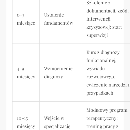
Szkolenie z
dokumentacji, zgód,
0–3
Ustalenie
interwencji
miesiące
fundamentów
kryzysowej; start
superwizji
Kurs z diagnozy
funkcjonalnej,
4–9
Wzmocnienie
wywiadu
miesięcy
diagnozy
rozwojowego;
ćwiczenie narzędzi 
przypadkach
Modułowy program
10–15
Wejście w
terapeutyczny;
miesięcy
specjalizację
trening pracy z