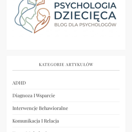
j
a
w
p
i
KATEGORIE ARTYKUŁÓW
s
ADHD
u
Diagnoza I Wsparcie
Interwencje Behawioralne
Komunikacja I Relacja