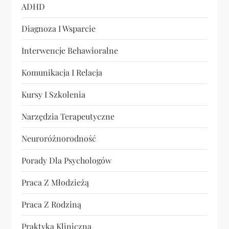
s
ADHD
u
Diagnoza I Wsparcie
Interwencje Behawioralne
Komunikacja I Relacja
Kursy I Szkolenia
Narzędzia Terapeutyczne
Neuroróżnorodność
Porady Dla Psychologów
Praca Z Młodzieżą
Praca Z Rodziną
Praktyka Kliniczna