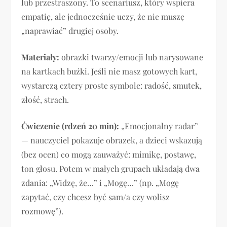
lub przestraszony. To scenariusz, który wspiera
empatię, ale jednocześnie uczy, że nie muszę
„naprawiać” drugiej osoby.
Materiały:
obrazki twarzy/emocji lub narysowane
na kartkach buźki. Jeśli nie masz gotowych kart,
wystarczą cztery proste symbole: radość, smutek,
złość, strach.
Ćwiczenie (rdzeń 20 min):
„Emocjonalny radar”
— nauczyciel pokazuje obrazek, a dzieci wskazują
(bez ocen) co mogą zauważyć: mimikę, postawę,
ton głosu. Potem w małych grupach układają dwa
zdania: „Widzę, że…” i „Mogę…” (np. „Mogę
zapytać, czy chcesz być sam/a czy wolisz
rozmowę”).