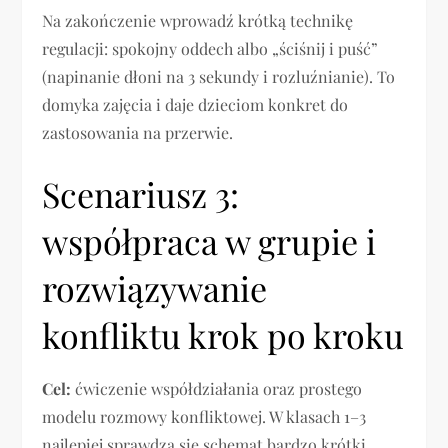
Na zakończenie wprowadź krótką technikę
regulacji: spokojny oddech albo „ściśnij i puść”
(napinanie dłoni na 3 sekundy i rozluźnianie). To
domyka zajęcia i daje dzieciom konkret do
zastosowania na przerwie.
Scenariusz 3:
współpraca w grupie i
rozwiązywanie
konfliktu krok po kroku
Cel:
ćwiczenie współdziałania oraz prostego
modelu rozmowy konfliktowej. W klasach 1–3
najlepiej sprawdza się schemat bardzo krótki,