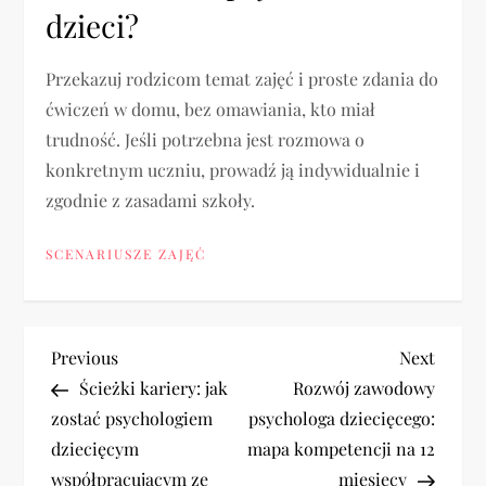
dzieci?
Przekazuj rodzicom temat zajęć i proste zdania do
ćwiczeń w domu, bez omawiania, kto miał
trudność. Jeśli potrzebna jest rozmowa o
konkretnym uczniu, prowadź ją indywidualnie i
zgodnie z zasadami szkoły.
SCENARIUSZE ZAJĘĆ
N
Previous
Next
Previous
Next
Post
Post
Ścieżki kariery: jak
Rozwój zawodowy
a
zostać psychologiem
psychologa dziecięcego:
dziecięcym
mapa kompetencji na 12
w
współpracującym ze
miesięcy