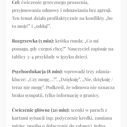
Cel:
ćwiczenie grzecznego proszenia,
przyjmowania odmowy i odmawiania bez agresji.
Ten temat działa profilaktycznie na konflikty „bo
to moje!” i „oddaj!”.
Rozgrzewka (5 min):
krótka runda: „Co mi
pomaga, gdy czegoś chcę?” Nauczyciel zapisuje na
tablicy 3–4 przykłady w języku dzieci.
Psychoedukacja (8 min):
wprowadź trzy zdania-
klucze: „Czy mogę…?”, „Dziękuję”, „Nie, dziękuję /
teraz nie mogę”. Podkreśl, że odmowa nie oznacza
braku sympatii, tylko informację o granicy.
Ćwiczenie główne (20 min):
scenki w parach z
kartami sytuacji (np. pożyczenie kredki, zamiana
miejsc, prośba o dołączenie do zabawy). Jedna