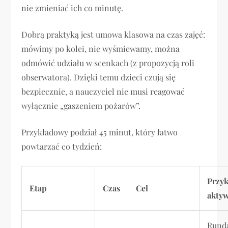
nie zmieniać ich co minutę.
Dobrą praktyką jest umowa klasowa na czas zajęć:
mówimy po kolei, nie wyśmiewamy, można
odmówić udziału w scenkach (z propozycją roli
obserwatora). Dzięki temu dzieci czują się
bezpiecznie, a nauczyciel nie musi reagować
wyłącznie „gaszeniem pożarów”.
Przykładowy podział 45 minut, który łatwo
powtarzać co tydzień:
Przy
Etap
Czas
Cel
akty
Rund