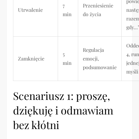
powi
7
Przeniesienie
Utrwalenie
nast
min
do życia
raze
gdy…
Odde
Regulacja
5
4, ru
Zamknięcie
emocji,
min
jedne
podsumowanie
myśli
Scenariusz 1: proszę,
dziękuję i odmawiam
bez kłótni