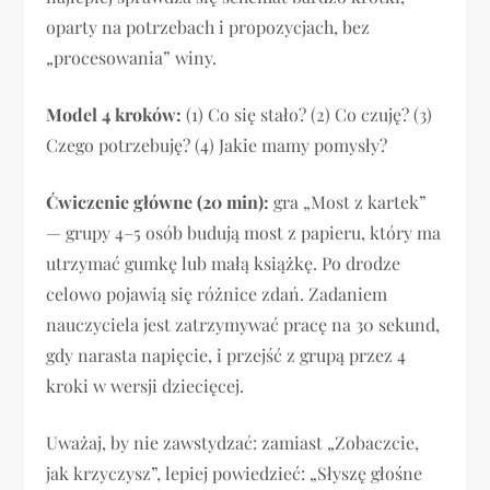
oparty na potrzebach i propozycjach, bez
„procesowania” winy.
Model 4 kroków:
(1) Co się stało? (2) Co czuję? (3)
Czego potrzebuję? (4) Jakie mamy pomysły?
Ćwiczenie główne (20 min):
gra „Most z kartek”
— grupy 4–5 osób budują most z papieru, który ma
utrzymać gumkę lub małą książkę. Po drodze
celowo pojawią się różnice zdań. Zadaniem
nauczyciela jest zatrzymywać pracę na 30 sekund,
gdy narasta napięcie, i przejść z grupą przez 4
kroki w wersji dziecięcej.
Uważaj, by nie zawstydzać: zamiast „Zobaczcie,
jak krzyczysz”, lepiej powiedzieć: „Słyszę głośne