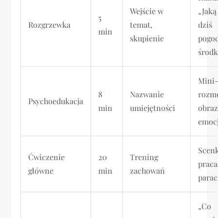
Wejście w
„Jak
5
Rozgrzewka
temat,
dziś
min
skupienie
pogo
środk
Mini
8
Nazwanie
rozm
Psychoedukacja
min
umiejętności
obraz
emocj
Scenk
Ćwiczenie
20
Trening
praca
główne
min
zachowań
parac
„Co