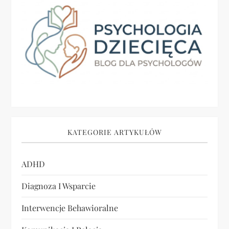
c
j
a
w
p
i
KATEGORIE ARTYKUŁÓW
s
ADHD
u
Diagnoza I Wsparcie
Interwencje Behawioralne