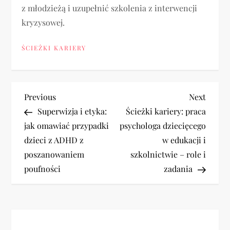
z młodzieżą i uzupełnić szkolenia z interwencji
kryzysowej.
ŚCIEŻKI KARIERY
N
Previous
Next
Previous
Next
Post
Post
Superwizja i etyka:
Ścieżki kariery: praca
a
jak omawiać przypadki
psychologa dziecięcego
dzieci z ADHD z
w edukacji i
w
poszanowaniem
szkolnictwie – role i
i
poufności
zadania
g
a