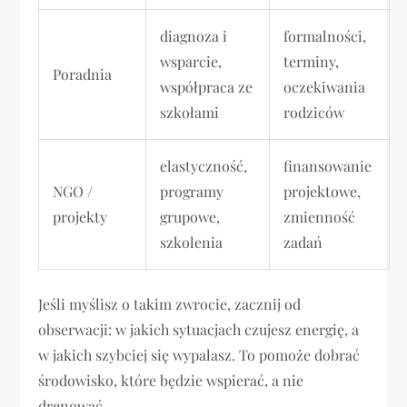
diagnoza i
formalności,
wsparcie,
terminy,
Poradnia
współpraca ze
oczekiwania
szkołami
rodziców
elastyczność,
finansowanie
NGO /
programy
projektowe,
projekty
grupowe,
zmienność
szkolenia
zadań
Jeśli myślisz o takim zwrocie, zacznij od
obserwacji: w jakich sytuacjach czujesz energię, a
w jakich szybciej się wypalasz. To pomoże dobrać
środowisko, które będzie wspierać, a nie
drenować.