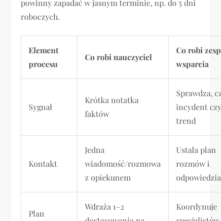
powinny zapadać w jasnym terminie, np. do 5 dni
roboczych.
Element
Co robi zesp
Co robi nauczyciel
procesu
wsparcia
Sprawdza, c
Krótka notatka
Sygnał
incydent cz
faktów
trend
Jedna
Ustala plan
Kontakt
wiadomość/rozmowa
rozmów i
z opiekunem
odpowiedzia
Wdraża 1–2
Koordynuje
Plan
dostosowania na
specjalistów 