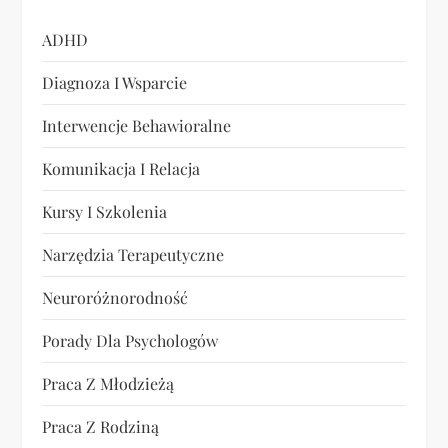
s
ADHD
u
Diagnoza I Wsparcie
Interwencje Behawioralne
Komunikacja I Relacja
Kursy I Szkolenia
Narzędzia Terapeutyczne
Neuroróżnorodność
Porady Dla Psychologów
Praca Z Młodzieżą
Praca Z Rodziną