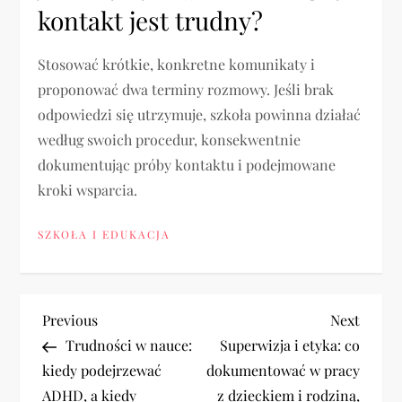
kontakt jest trudny?
Stosować krótkie, konkretne komunikaty i
proponować dwa terminy rozmowy. Jeśli brak
odpowiedzi się utrzymuje, szkoła powinna działać
według swoich procedur, konsekwentnie
dokumentując próby kontaktu i podejmowane
kroki wsparcia.
SZKOŁA I EDUKACJA
N
Previous
Next
Previous
Next
Post
Post
Trudności w nauce:
Superwizja i etyka: co
a
kiedy podejrzewać
dokumentować w pracy
ADHD, a kiedy
z dzieckiem i rodziną,