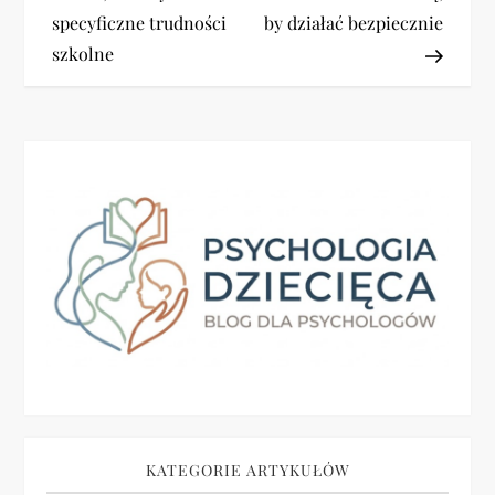
w
specyficzne trudności
by działać bezpiecznie
i
szkolne
g
a
c
j
a
w
p
i
KATEGORIE ARTYKUŁÓW