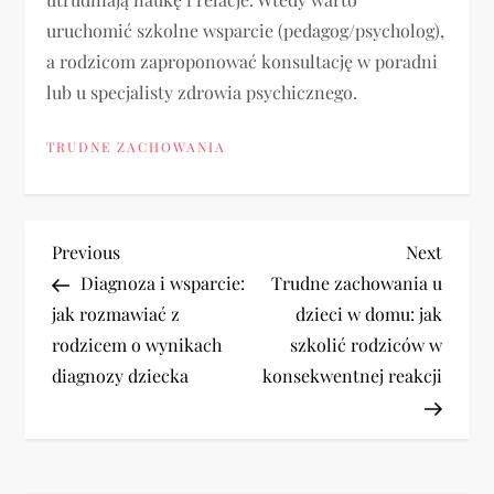
uruchomić szkolne wsparcie (pedagog/psycholog),
a rodzicom zaproponować konsultację w poradni
lub u specjalisty zdrowia psychicznego.
TRUDNE ZACHOWANIA
N
Previous
Next
Previous
Next
Post
Post
Diagnoza i wsparcie:
Trudne zachowania u
a
jak rozmawiać z
dzieci w domu: jak
rodzicem o wynikach
szkolić rodziców w
w
diagnozy dziecka
konsekwentnej reakcji
i
g