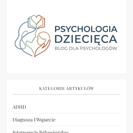
a
c
j
a
w
p
i
KATEGORIE ARTYKUŁÓW
s
ADHD
u
Diagnoza I Wsparcie
Interwencje Behawioralne