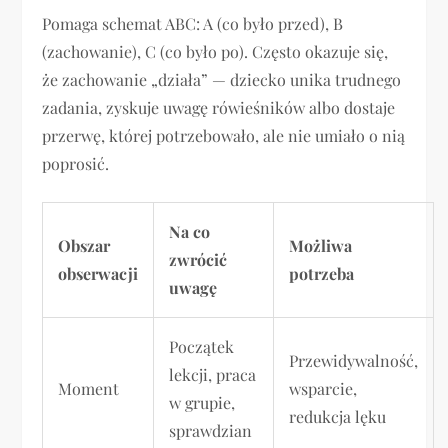
Pomaga schemat ABC: A (co było przed), B
(zachowanie), C (co było po). Często okazuje się,
że zachowanie „działa” — dziecko unika trudnego
zadania, zyskuje uwagę rówieśników albo dostaje
przerwę, której potrzebowało, ale nie umiało o nią
poprosić.
Na co
Obszar
Możliwa
zwrócić
obserwacji
potrzeba
uwagę
Początek
Przewidywalność,
lekcji, praca
Moment
wsparcie,
w grupie,
redukcja lęku
sprawdzian