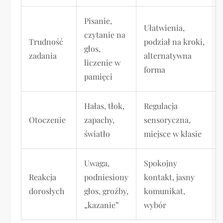
Pisanie,
Ułatwienia,
czytanie na
Trudność
podział na kroki,
głos,
zadania
alternatywna
liczenie w
forma
pamięci
Hałas, tłok,
Regulacja
Otoczenie
zapachy,
sensoryczna,
światło
miejsce w klasie
Uwaga,
Spokojny
Reakcja
podniesiony
kontakt, jasny
dorosłych
głos, groźby,
komunikat,
„kazanie”
wybór