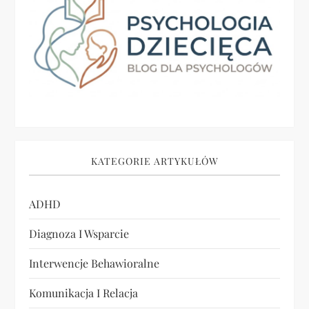
c
j
a
w
p
i
KATEGORIE ARTYKUŁÓW
s
ADHD
u
Diagnoza I Wsparcie
Interwencje Behawioralne
Komunikacja I Relacja