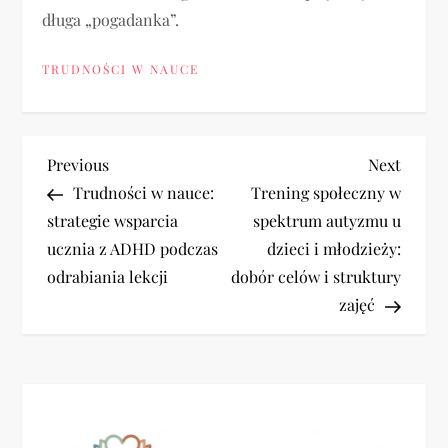
długa „pogadanka”.
TRUDNOŚCI W NAUCE
N
Previous
Next
Previous
Next
Post
Post
Trudności w nauce:
Trening społeczny w
a
strategie wsparcia
spektrum autyzmu u
ucznia z ADHD podczas
dzieci i młodzieży:
w
odrabiania lekcji
dobór celów i struktury
i
zajęć
g
a