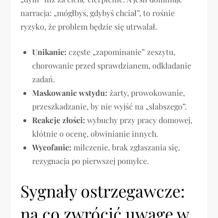
narracja: „mógłbyś, gdybyś chciał”, to rośnie
ryzyko, że problem będzie się utrwalał.
Unikanie:
częste „zapominanie” zeszytu,
chorowanie przed sprawdzianem, odkładanie
zadań.
Maskowanie wstydu:
żarty, prowokowanie,
przeszkadzanie, by nie wyjść na „słabszego”.
Reakcje złości:
wybuchy przy pracy domowej,
kłótnie o ocenę, obwinianie innych.
Wycofanie:
milczenie, brak zgłaszania się,
rezygnacja po pierwszej pomyłce.
Sygnały ostrzegawcze:
na co zwrócić uwagę w