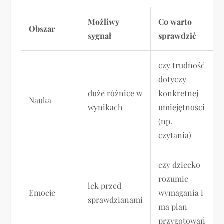
Możliwy
Co warto
Obszar
sygnał
sprawdzić
czy trudność
dotyczy
duże różnice w
konkretnej
Nauka
wynikach
umiejętności
(np.
czytania)
czy dziecko
rozumie
lęk przed
Emocje
wymagania i
sprawdzianami
ma plan
przygotowań