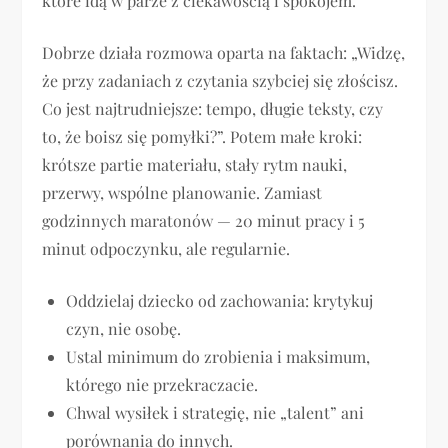
które idą w parze z ciekawością i spokojem.
Dobrze działa rozmowa oparta na faktach: „Widzę,
że przy zadaniach z czytania szybciej się złościsz.
Co jest najtrudniejsze: tempo, długie teksty, czy
to, że boisz się pomyłki?”. Potem małe kroki:
krótsze partie materiału, stały rytm nauki,
przerwy, wspólne planowanie. Zamiast
godzinnych maratonów — 20 minut pracy i 5
minut odpoczynku, ale regularnie.
Oddzielaj dziecko od zachowania: krytykuj
czyn, nie osobę.
Ustal minimum do zrobienia i maksimum,
którego nie przekraczacie.
Chwal wysiłek i strategię, nie „talent” ani
porównania do innych.