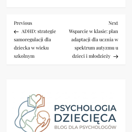
N
Previous
Next
Previous
Next
Post
Post
ADHD: strategie
Wsparcie w klasie: plan
a
samoregulacji dla
adaptacji dla ucznia w
dziecka w wieku
spektrum autyzmu u
w
szkolnym
dzieci i młodzieży
i
g
a
c
j