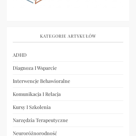
a
w
p
KATEGORIE ARTYKUŁÓW
i
ADHD
s
Diagnoza I Wsparcie
u
Interwencje Behawioralne
Komunikacja I Relacja
Kursy I Szkolenia
Narzędzia Terapeutyczne
Neuroróżnorodność