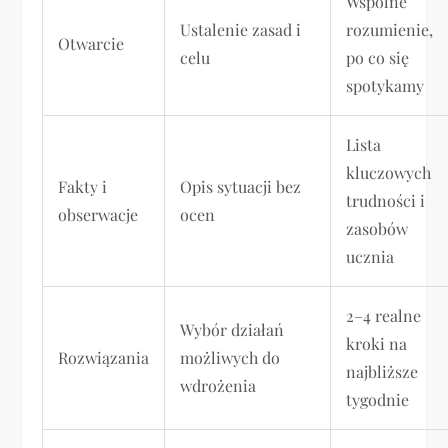
Wspólne
Ustalenie zasad i
rozumienie,
Otwarcie
celu
po co się
spotykamy
Lista
kluczowych
Fakty i
Opis sytuacji bez
trudności i
obserwacje
ocen
zasobów
ucznia
2–4 realne
Wybór działań
kroki na
Rozwiązania
możliwych do
najbliższe
wdrożenia
tygodnie