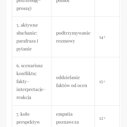
potrzebuję–
pomoc
proszę)
5. aktywne
słuchanie:
podtrzymywanie
14+
parafraza i
rozmowy
pytanie
6. scenariusz
konfliktu:
oddzielanie
fakty–
15+
faktów od ocen
interpretacje–
reakcja
7. koło
empatia
12+
perspektyw
poznawcza