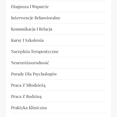
s
Diagnoza I Wsparcie
u
Interwencje Behawioralne
Komunikacja I Relacja
Kursy I Szkolenia
Narzędzia Terapeutyczne
Neuroróżnorodność
Porady Dla Psychologów
Praca Z Młodzieżą
Praca Z Rodziną
Praktyka Kliniczna