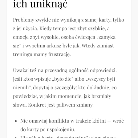
ich uniknąć
Problemy zwykle nie wynikają z samej karty, tylko
z jej użycia. Kiedy tempo jest zbyt szybkie, a
emocje zbyt wysokie, osoba ćwicząca „zamyka
się” i wypełnia arkusz byle jak. Wtedy zamiast
treningu mamy frustrację.
Uważaj też na przesadną ogólność odpowiedzi.
Jeśli ktoś wpisuje „było źle” albo „wszyscy byli
niemili”, dopytaj o szczegóły: kto dokładnie, co
powiedział, w jakim momencie, jak brzmiały
słowa. Konkret jest paliwem zmiany.
Nie omawiaj konfliktu w trakcie kłótni — wróć
do karty po uspokojeniu.
Nie rób z karty „dowodu winy”; skup się na