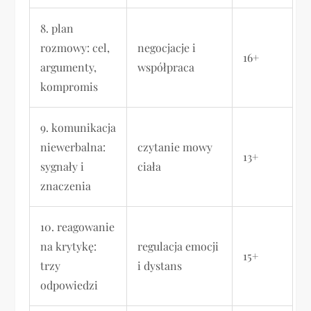
8. plan
rozmowy: cel,
negocjacje i
16+
argumenty,
współpraca
kompromis
9. komunikacja
niewerbalna:
czytanie mowy
13+
sygnały i
ciała
znaczenia
10. reagowanie
na krytykę:
regulacja emocji
15+
trzy
i dystans
odpowiedzi