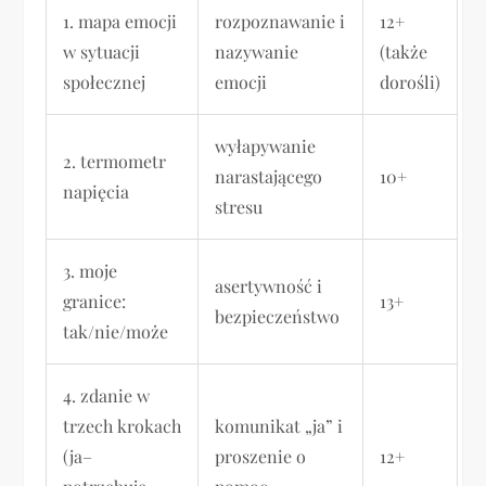
1. mapa emocji
rozpoznawanie i
12+
w sytuacji
nazywanie
(także
społecznej
emocji
dorośli)
wyłapywanie
2. termometr
narastającego
10+
napięcia
stresu
3. moje
asertywność i
granice:
13+
bezpieczeństwo
tak/nie/może
4. zdanie w
trzech krokach
komunikat „ja” i
(ja–
proszenie o
12+