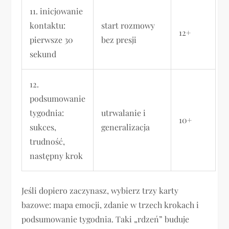
11. inicjowanie
kontaktu:
start rozmowy
12+
pierwsze 30
bez presji
sekund
12.
podsumowanie
tygodnia:
utrwalanie i
10+
sukces,
generalizacja
trudność,
następny krok
Jeśli dopiero zaczynasz, wybierz trzy karty
bazowe: mapa emocji, zdanie w trzech krokach i
podsumowanie tygodnia. Taki „rdzeń” buduje