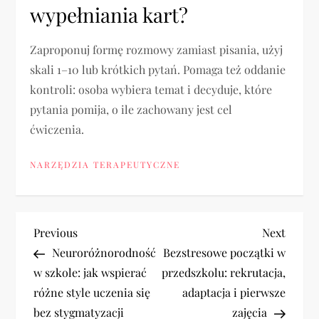
wypełniania kart?
Zaproponuj formę rozmowy zamiast pisania, użyj
skali 1–10 lub krótkich pytań. Pomaga też oddanie
kontroli: osoba wybiera temat i decyduje, które
pytania pomija, o ile zachowany jest cel
ćwiczenia.
NARZĘDZIA TERAPEUTYCZNE
N
Previous
Next
Previous
Next
Post
Post
Neuroróżnorodność
Bezstresowe początki w
a
w szkole: jak wspierać
przedszkolu: rekrutacja,
różne style uczenia się
adaptacja i pierwsze
w
bez stygmatyzacji
zajęcia