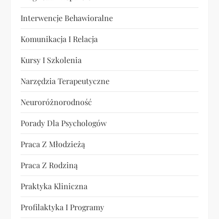
i
Interwencje Behawioralne
e
Komunikacja I Relacja
w
Kursy I Szkolenia
Narzędzia Terapeutyczne
p
Neuroróżnorodność
i
Porady Dla Psychologów
s
Praca Z Młodzieżą
ó
Praca Z Rodziną
w
Praktyka Kliniczna
Profilaktyka I Programy