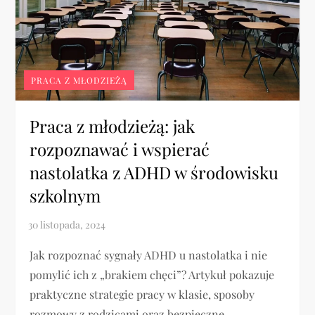
PRACA Z MŁODZIEŻĄ
Praca z młodzieżą: jak
rozpoznawać i wspierać
nastolatka z ADHD w środowisku
szkolnym
Jak rozpoznać sygnały ADHD u nastolatka i nie
pomylić ich z „brakiem chęci”? Artykuł pokazuje
praktyczne strategie pracy w klasie, sposoby
rozmowy z rodzicami oraz bezpieczne,