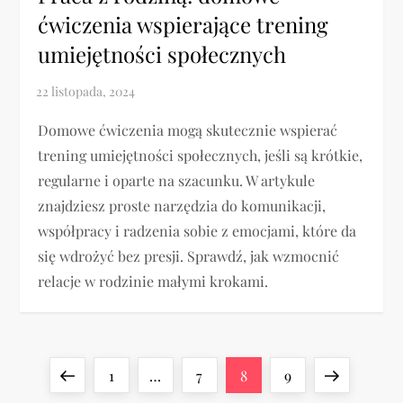
ćwiczenia wspierające trening
umiejętności społecznych
Domowe ćwiczenia mogą skutecznie wspierać
trening umiejętności społecznych, jeśli są krótkie,
regularne i oparte na szacunku. W artykule
znajdziesz proste narzędzia do komunikacji,
współpracy i radzenia sobie z emocjami, które da
się wdrożyć bez presji. Sprawdź, jak wzmocnić
relacje w rodzinie małymi krokami.
S
Previous
Page
Page
Page
Page
Next
1
…
7
8
9