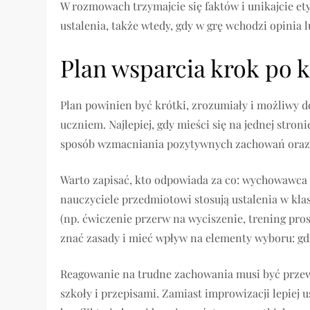
W rozmowach trzymajcie się faktów i unikajcie ety
ustalenia, także wtedy, gdy w grę wchodzi opinia
Plan wsparcia krok po k
Plan powinien być krótki, zrozumiały i możliwy d
uczniem. Najlepiej, gdy mieści się na jednej stroni
sposób wzmacniania pozytywnych zachowań oraz
Warto zapisać, kto odpowiada za co: wychowawca
nauczyciele przedmiotowi stosują ustalenia w kla
(np. ćwiczenie przerw na wyciszenie, trening pr
znać zasady i mieć wpływ na elementy wyboru: gdz
Reagowanie na trudne zachowania musi być przew
szkoły i przepisami. Zamiast improwizacji lepiej 