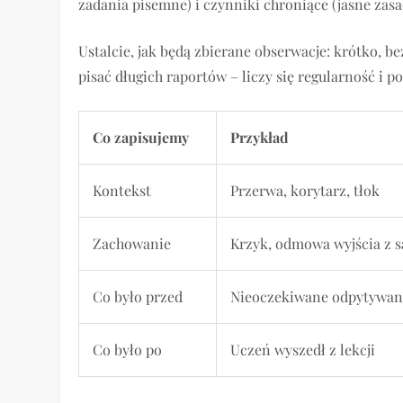
zadania pisemne) i czynniki chroniące (jasne zas
Ustalcie, jak będą zbierane obserwacje: krótko, b
pisać długich raportów – liczy się regularność i 
Co zapisujemy
Przykład
Kontekst
Przerwa, korytarz, tłok
Zachowanie
Krzyk, odmowa wyjścia z s
Co było przed
Nieoczekiwane odpytywan
Co było po
Uczeń wyszedł z lekcji