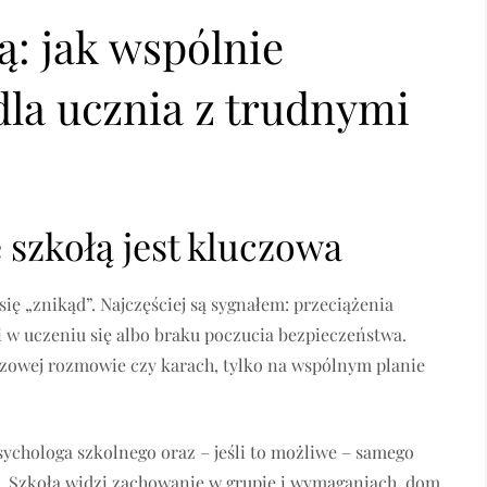
ą: jak wspólnie
la ucznia z trudnymi
 szkołą jest kluczowa
ię „znikąd”. Najczęściej są sygnałem: przeciążenia
 w uczeniu się albo braku poczucia bezpieczeństwa.
azowej rozmowie czy karach, tylko na wspólnym planie
ychologa szkolnego oraz – jeśli to możliwe – samego
i. Szkoła widzi zachowanie w grupie i wymaganiach, dom