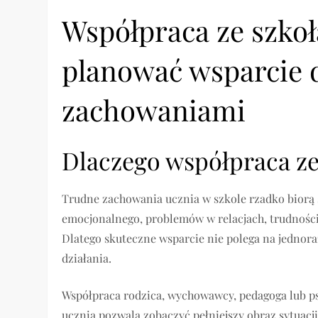
Współpraca ze szkoł
planować wsparcie d
zachowaniami
Dlaczego współpraca ze
Trudne zachowania ucznia w szkole rzadko biorą s
emocjonalnego, problemów w relacjach, trudności
Dlatego skuteczne wsparcie nie polega na jednor
działania.
Współpraca rodzica, wychowawcy, pedagoga lub ps
ucznia pozwala zobaczyć pełniejszy obraz sytuacj