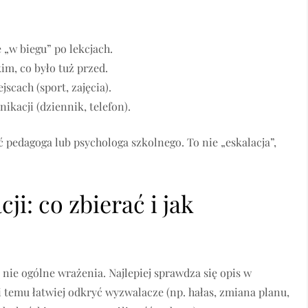
„w biegu” po lekcjach.
kim, co było tuż przed.
scach (sport, zajęcia).
ikacji (dziennik, telefon).
ć pedagoga lub psychologa szkolnego. To nie „eskalacja”,
i: co zbierać i jak
 nie ogólne wrażenia. Najlepiej sprawdza się opis w
i temu łatwiej odkryć wyzwalacze (np. hałas, zmiana planu,