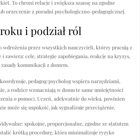
kiet. To chroni relacje i zwiększa szansę na zgodne
 lub orzeczenie z poradni psychologiczno-pedagogicznej.
roku i podział ról
o wdrożenia przez wszystkich nauczycieli, którzy pracują z
e i zawiera: cele, strategie zapobiegania, reakcje na kryzys,
 zasady komunikacji z domem.
 koordynuje, pedagog/psycholog wspiera narzędziami,
sie, a rodzice wzmacniają w domu te same umiejętności
oszenia o pomoc). Uczeń, adekwatnie do wieku, powinien
ie może się uspokoić, jak sygnalizuje przeciążenie.
idywalne: spokojne, proporcjonalne, zgodne ze statutem
ustalić krótką procedurę, która minimalizuje ryzyko