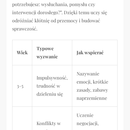
potrzebujesz: wysłuchania, pomysłu czy
interwencji dorosłego?”. Dzięki temu uczy się
odróżniać kłótnię od przemocy i budować
sprawczość.
Typowe
Wiek
Jak wspierać
wyzwanie
Nazywanie
Impulsywność,
emocji, krótkie
3–5
trudność w
zasady, zabawy
dzieleniu się
naprzemienne
Uczenie
Konflikty w
negocjacji,