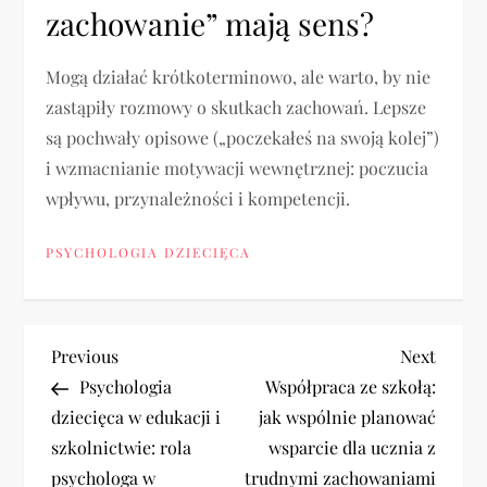
zachowanie” mają sens?
Mogą działać krótkoterminowo, ale warto, by nie
zastąpiły rozmowy o skutkach zachowań. Lepsze
są pochwały opisowe („poczekałeś na swoją kolej”)
i wzmacnianie motywacji wewnętrznej: poczucia
wpływu, przynależności i kompetencji.
PSYCHOLOGIA DZIECIĘCA
N
Previous
Next
Previous
Next
Post
Post
Psychologia
Współpraca ze szkołą:
a
dziecięca w edukacji i
jak wspólnie planować
szkolnictwie: rola
wsparcie dla ucznia z
w
psychologa w
trudnymi zachowaniami