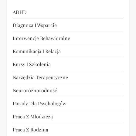
s
u
ADHD
Diagnoza I Wsparcie
Interwencje Behawioralne
Komunikacja I Relacja
Kursy I Szkolenia
Narzędzia Terapeutyczne
Neuroróżnorodność
Porady Dla Psychologów
Praca Z Młodzieżą
Praca Z Rodziną