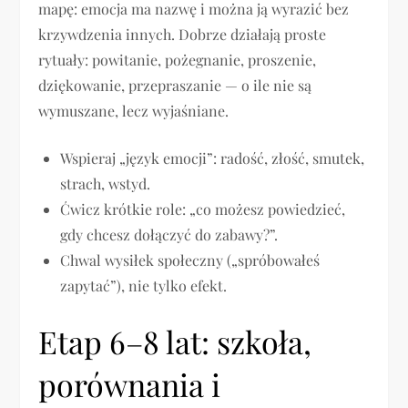
mapę: emocja ma nazwę i można ją wyrazić bez
krzywdzenia innych. Dobrze działają proste
rytuały: powitanie, pożegnanie, proszenie,
dziękowanie, przepraszanie — o ile nie są
wymuszane, lecz wyjaśniane.
Wspieraj „język emocji”: radość, złość, smutek,
strach, wstyd.
Ćwicz krótkie role: „co możesz powiedzieć,
gdy chcesz dołączyć do zabawy?”.
Chwal wysiłek społeczny („spróbowałeś
zapytać”), nie tylko efekt.
Etap 6–8 lat: szkoła,
porównania i