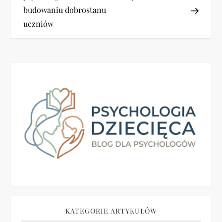
i
budowaniu dobrostanu
uczniów
g
a
c
j
a
w
p
i
KATEGORIE ARTYKUŁÓW