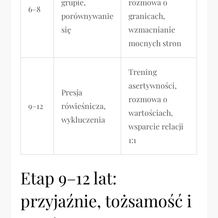
grupie,
rozmowa o
6–8
porównywanie
granicach,
się
wzmacnianie
mocnych stron
Trening
asertywności,
Presja
rozmowa o
9–12
rówieśnicza,
wartościach,
wykluczenia
wsparcie relacji
1:1
Etap 9–12 lat:
przyjaźnie, tożsamość i