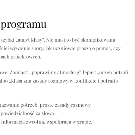
e programu
 szybki „audyt klasy”. Nie musi to być skomplikowana
ściej wywołuje spory, jak uczniowie proszą o pomoc, czy
upach projektowych.
we. Zamiast: „poprawimy atmosferę”, lepiej: „uczeń potrafi
bo „klasa zna zasady rozmowy w konflikcie i potrafi z
azwanie potrzeb, proste zasady rozmowy.
dpowiedzialność za słowa.
 informacja zwrotna, współpraca w grupie.