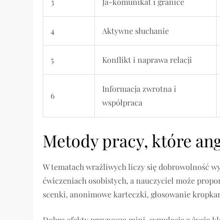
3
Ja-komunikat i granice
4
Aktywne słuchanie
5
Konflikt i naprawa relacji
Informacja zwrotna i
6
współpraca
Metody pracy, które ang
W tematach wrażliwych liczy się dobrowolność w
ćwiczeniach osobistych, a nauczyciel może propo
scenki, anonimowe karteczki, głosowanie kropka
Dobre efekty przynoszą mini-symulacje z życia kl