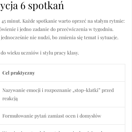
ycja 6 spotkań
45 minut. Każde spotkanie warto oprzeć na stałym rytmie:
ówienie i jedno zadanie do przećwiczenia w tygodniu.
ednocześnie nie nudzi, bo zmienia się temat i sytuacje.
do wieku uczniów i stylu pracy klasy.
Cel praktyczny
Nazywanie emocji i rozpoznanie „stop-klatki” przed
reakcją
Formułowanie pytań zamiast ocen i domysłów