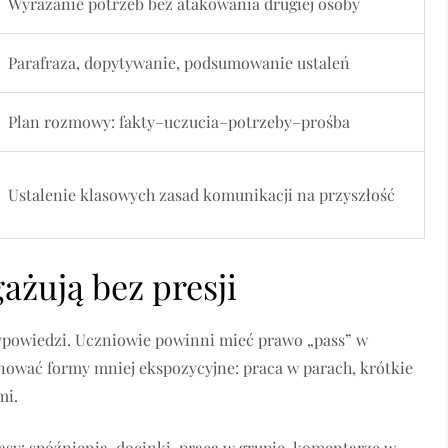
Wyrażanie potrzeb bez atakowania drugiej osoby
Parafraza, dopytywanie, podsumowanie ustaleń
Plan rozmowy: fakty–uczucia–potrzeby–prośba
Ustalenie klasowych zasad komunikacji na przyszłość
ażują bez presji
ypowiedzi. Uczniowie powinni mieć prawo „pass” w
nować formy mniej ekspozycyjne: praca w parach, krótkie
mi.
asy: spóźnienia, docinki, praca w grupie, komentarze w