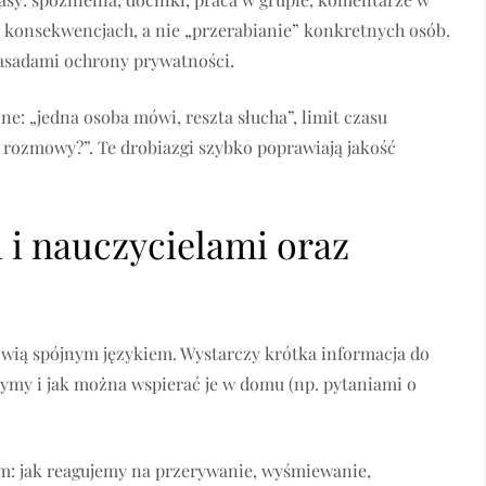
 o konsekwencjach, a nie „przerabianie” konkretnych osób.
zasadami ochrony prywatności.
e: „jedna osoba mówi, reszta słucha”, limit czasu
j rozmowy?”. Te drobiazgi szybko poprawiają jakość
 i nauczycielami oraz
ówią spójnym językiem. Wystarczy krótka informacja do
czymy i jak można wspierać je w domu (np. pytaniami o
: jak reagujemy na przerywanie, wyśmiewanie,