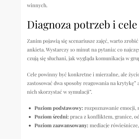
winnych.
Diagnoza potrzeb i cel
Zanim pojawią się scenariusze zajęć, warto zrobić
ankieta. Wystarczy 10 minut na pytania: co najczę
czują się słuchani, jak wygląda komunikacja w gr
Cele powinny być konkretne i mierzalne, ale życio
zastosować dwa sposoby reagowania na krytykę” al
nich skorzystać w symulacji”.
Poziom podstawowy:
rozpoznawanie emocji, n
Poziom średni:
praca z konfliktem, granice, o
Poziom zaawansowany:
mediacje rówieśnicze,