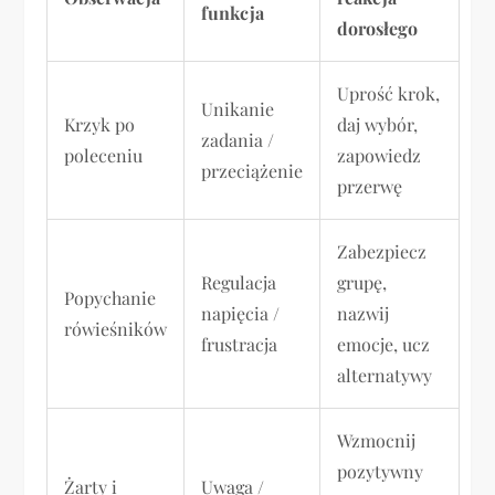
funkcja
dorosłego
Uprość krok,
Unikanie
Krzyk po
daj wybór,
zadania /
poleceniu
zapowiedz
przeciążenie
przerwę
Zabezpiecz
Regulacja
grupę,
Popychanie
napięcia /
nazwij
rówieśników
frustracja
emocje, ucz
alternatywy
Wzmocnij
pozytywny
Żarty i
Uwaga /