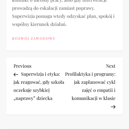
prowadzą do eskalacji zamiast poprawy.
Superwizja pomaga wtedy odzyskać plan, spokój i
wspólny kierunek działań.
ROZWÓJ ZAWODOWY
N
Previous
Next
Previous
Next
Post
Post
Superwizja i etyka:
Profilaktyka i programy:
a
jak reagować, gdy szkoła
jak zaplanować cykl
oczekuje szybkiej
zajęć o empatii i
w
„naprawy” dziecka
komunikacji w klasie
i
g