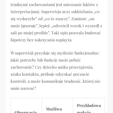
trudnymi zachowaniami jest mieszanie faktów z
interpretacjami. Superwizja uczy oddzielania „co
się wydarzyło” od „co to znaczy”. Zamiast: „on
mnie ignoruje”, lepiej: „odwrócił wzrok i wyszedł z
sali po mojej prośbie”. Taki opis pozwala budować
hipotezy bez nakręcania napięcia.
W superwizji przydaje się myślenie funkcjonalne:
jakie potrzeby lub funkcje może pełnić
zachowanie? Czy dziecko unika przeciążenia,
szuka kontaktu, próbuje odzyskać poczucie
kontroli, a może komunikuje trudność, której nie
umie nazwać?
Przykładowa
Możliwa
Obserwacja
reakcja