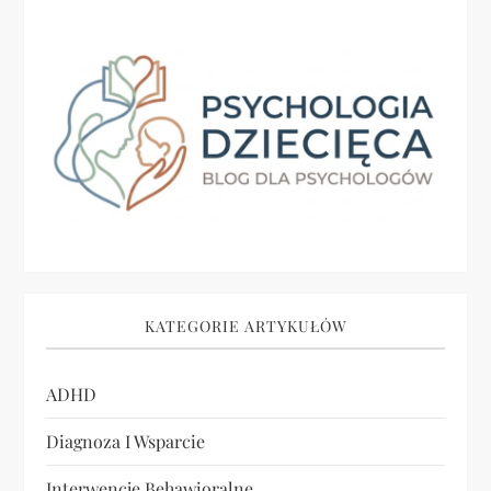
a
c
j
a
w
p
i
KATEGORIE ARTYKUŁÓW
s
ADHD
u
Diagnoza I Wsparcie
Interwencje Behawioralne