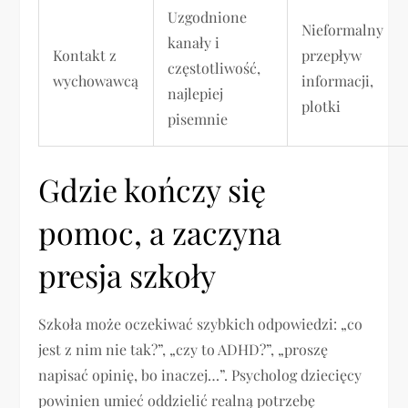
Uzgodnione
Nieformalny
kanały i
Kontakt z
przepływ
częstotliwość,
wychowawcą
informacji,
najlepiej
plotki
pisemnie
Gdzie kończy się
pomoc, a zaczyna
presja szkoły
Szkoła może oczekiwać szybkich odpowiedzi: „co
jest z nim nie tak?”, „czy to ADHD?”, „proszę
napisać opinię, bo inaczej…”. Psycholog dziecięcy
powinien umieć oddzielić realną potrzebę