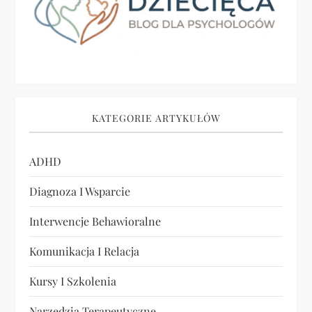
a
w
p
i
KATEGORIE ARTYKUŁÓW
s
ADHD
u
Diagnoza I Wsparcie
Interwencje Behawioralne
Komunikacja I Relacja
Kursy I Szkolenia
Narzędzia Terapeutyczne