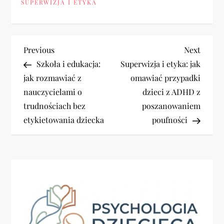
SUPERWIZJA I ETYKA
N
Previous
Next
Previous
Next
Post
Post
Szkoła i edukacja:
Superwizja i etyka: jak
a
jak rozmawiać z
omawiać przypadki
nauczycielami o
dzieci z ADHD z
w
trudnościach bez
poszanowaniem
i
etykietowania dziecka
poufności
g
a
c
j