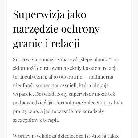
Superwizja jako
narzędzie ochrony
granic i relacji
Superwizja pomaga zobaczyć „ślepe plamki”: np.
skłonność do ratowania szkoły kosztem relacji
terapeutycznej, albo odwrotnie — nadmierną
nieufność wobec nauczycieli, która blokuje
wsparcie. Doświadczony superwizor może też
podpowiedzieć, jak formułować zalecenia, by były
praktyczne, a jednocześnie nie zdradzały
szczegółów z terapii.
W pracy psychologa dziecięcego istotne są także