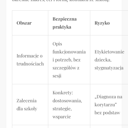
Bezpieczna
Obszar
Ryzyko
praktyka
Opis
funkcjonowania
Etykietowanie
Informacje o
i potrzeb, bez
dziecka,
trudnościach
szczegółów z
stygmatyzacja
sesji
Konkrety:
„Diagnoza na
Zalecenia
dostosowania,
korytarzu”
dla szkoły
strategie,
bez podstaw
wsparcie