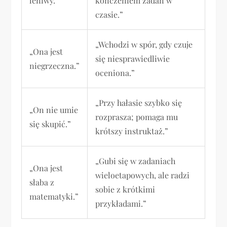
leniwy.”
kończeniem zadań w
czasie.”
„Wchodzi w spór, gdy czuje
„Ona jest
się niesprawiedliwie
niegrzeczna.”
oceniona.”
„Przy hałasie szybko się
„On nie umie
rozprasza; pomaga mu
się skupić.”
krótszy instruktaż.”
„Gubi się w zadaniach
„Ona jest
wieloetapowych, ale radzi
słaba z
sobie z krótkimi
matematyki.”
przykładami.”