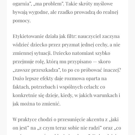
ogarnia”, „ma problem”. Takie skróty myślowe
bywają wygodne, ale rzadko prowadzą do realnej
pomocy.
Etykietowanie działa jak filtr: nauczyciel zaczyna
widzieć dziecko przez pryzmat jednej cechy, a nie
zmiennej sytuacji. Dziecko natomiast szybko
przejmuje rolę, którą mu przypisano — skoro
„zawsze przeszkadza”, to po co próbować inaczej?
Dużo lepsze efekty daje rozmowa oparta na
faktach, potrzebach i wspólnych celach: co
konkretnie się dzieje, kiedy, w jakich warunkach i
jak można to zmienić.
W praktyce chodzi o przesunięcie akcentu z „jaki
on jest” na „z czym teraz sobie nie radzi” oraz „co