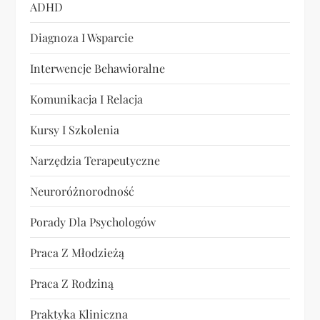
s
ADHD
u
Diagnoza I Wsparcie
Interwencje Behawioralne
Komunikacja I Relacja
Kursy I Szkolenia
Narzędzia Terapeutyczne
Neuroróżnorodność
Porady Dla Psychologów
Praca Z Młodzieżą
Praca Z Rodziną
Praktyka Kliniczna