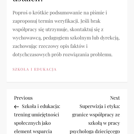
Poproś o krótkie podsumowanie na piśmie i
zaproponuj termin weryfikacji. Jeśli brak
współpracy się utrzymuje, skontaktuj się z
wychowawcą, pedagogiem szkolnym lub dyrekcją,
zachowując rzeczowy opis faktów i
dotychczasowych prób rozwiązania problemu.
SZKOŁA I EDUKACJA
N
Previous
Next
Previous
Next
Post
Post
Szkoła i edukacja:
Superwizja i etyka:
a
trening umiejętności
granice współpracy ze
społecznych jako
szkołą w pracy
w
element wsparcia
psychologa dziecięcego