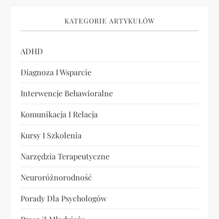
p
i
KATEGORIE ARTYKUŁÓW
s
ADHD
u
Diagnoza I Wsparcie
Interwencje Behawioralne
Komunikacja I Relacja
Kursy I Szkolenia
Narzędzia Terapeutyczne
Neuroróżnorodność
Porady Dla Psychologów