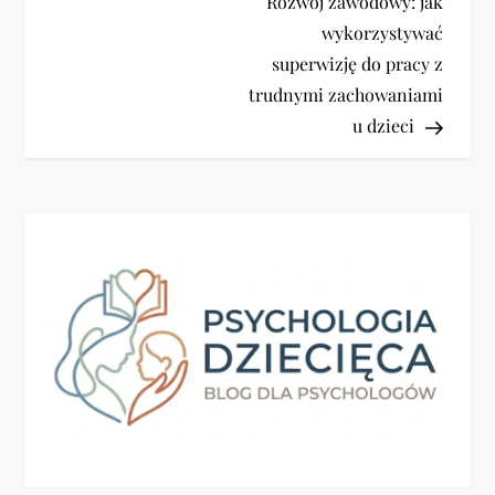
Post
Rozwój zawodowy: jak
a
wykorzystywać
superwizję do pracy z
w
trudnymi zachowaniami
i
u dzieci
g
a
c
j
a
w