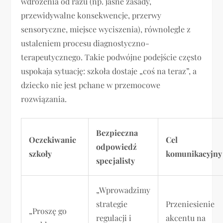
wdrożenia od razu (np. jasne zasady,
przewidywalne konsekwencje, przerwy
sensoryczne, miejsce wyciszenia), równolegle z
ustaleniem procesu diagnostyczno-
terapeutycznego. Takie podwójne podejście często
uspokaja sytuację: szkoła dostaje „coś na teraz”, a
dziecko nie jest pchane w przemocowe
rozwiązania.
Bezpieczna
Oczekiwanie
Cel
odpowiedź
szkoły
komunikacyjny
specjalisty
„Wprowadzimy
strategie
Przeniesienie
„Proszę go
regulacji i
akcentu na