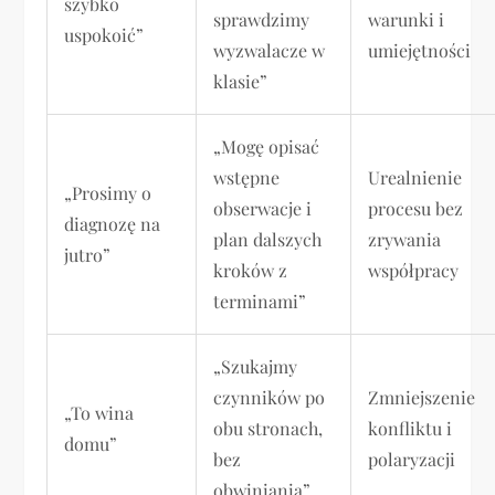
szybko
sprawdzimy
warunki i
uspokoić”
wyzwalacze w
umiejętności
klasie”
„Mogę opisać
wstępne
Urealnienie
„Prosimy o
obserwacje i
procesu bez
diagnozę na
plan dalszych
zrywania
jutro”
kroków z
współpracy
terminami”
„Szukajmy
czynników po
Zmniejszenie
„To wina
obu stronach,
konfliktu i
domu”
bez
polaryzacji
obwiniania”